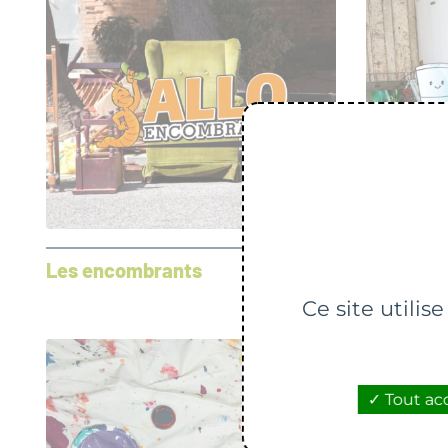
Les encombrants
Les déch
électriq
Ce site utilis
Tout ac