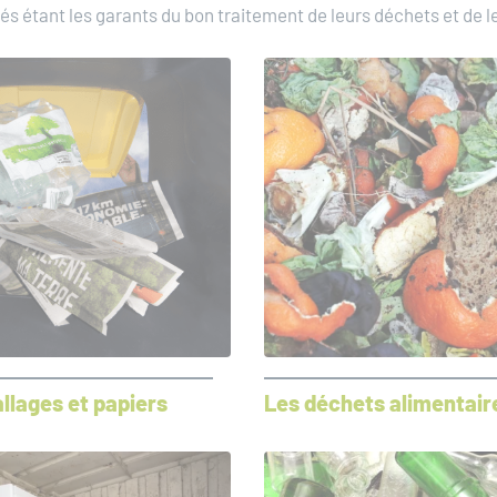
trés étant les garants du bon traitement de leurs déchets et de l
llages et papiers
Les déchets alimentair