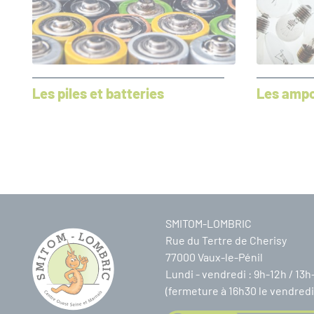
Les piles et batteries
Les ampo
SMITOM-LOMBRIC
Rue du Tertre de Cherisy
77000 Vaux-le-Pénil
Lundi - vendredi : 9h-12h / 13h
(fermeture à 16h30 le vendredi