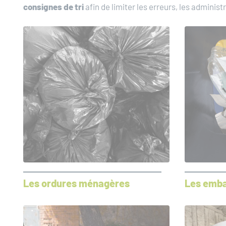
consignes de tri
afin de limiter les erreurs, les adminis
Les ordures ménagères
Les emba