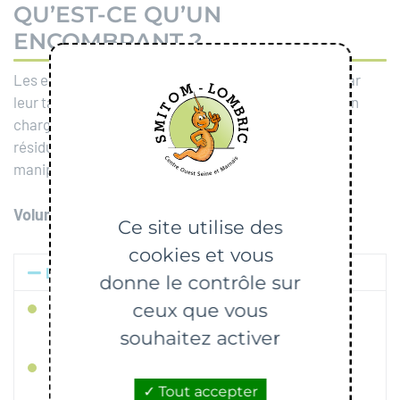
QU’EST-CE QU’UN
ENCOMBRANT ?
Les encombrants sont des
déchets solides
qui, de par
leur taille/volume/densité, ne peuvent pas être pris en
charge dans la collecte des ordures ménagères
résiduelles, soit
tout objet de plus de 30 cm
restant
manipulable par deux personnes maximum.
3
Volume autorisé :
1m
Ce site utilise des
cookies et vous
Les déchets acceptés
donne le contrôle sur
Les meubles usagés
ceux que vous
(canapés, fauteuils,
tables, chaises, armoires…)
souhaitez activer
Les déchets issus de travaux
, hors gravats :
portes, fenêtres…
Tout accepter