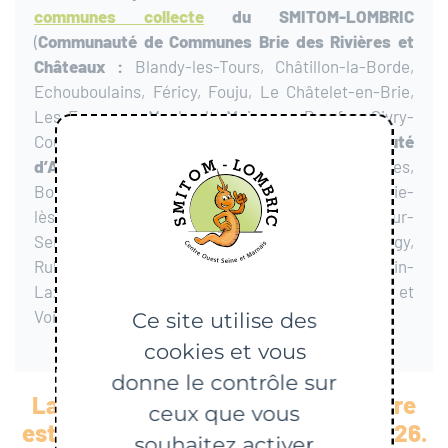
communes collecte
du SMITOM-LOMBRIC
(
Communauté de Communes Brie des Rivières et
Châteaux :
Blandy-les-Tours, Châtillon-la-Borde,
Echouboulains, Féricy, Fouju, Le Châtelet-en-Brie,
Les Ecrennes, Machault, Moisenay, Pamfou, Sivry-
Courtry et Valence-en-Brie –
Communauté
d’Agglomération Melun Val de Seine :
Boissettes,
Boissise-la-Bertrand, Boissise-le-Roi, Dammarie-
lès-Lys, La Rochette, Le Mée-sur-Seine, Livry-sur-
Seine, Maincy, Melun, Montereau-sur-le-Jard, Pringy,
Rubelles, Saint-Fargeau-Ponthierry, Saint Germain-
Laxis, Seine-Port, Vaux-le-Pénil, Villiers-en-Bière et
Voisenon).
Ce site utilise des
cookies et vous
donne le contrôle sur
La période de validité de cette offre
ceux que vous
er
est arrivée à échéance le 1
juin 2026.
souhaitez activer