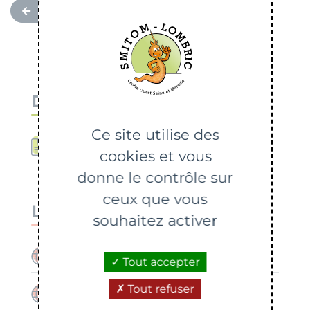
RETOUR
Document
Ce site utilise des
Calendrier St-Fargeau-Ponthierry
cookies et vous
donne le contrôle sur
ceux que vous
Liens utiles
souhaitez activer
Commune de Saint-Fargeau-Ponthierry
Tout accepter
Tout refuser
Carte interactive