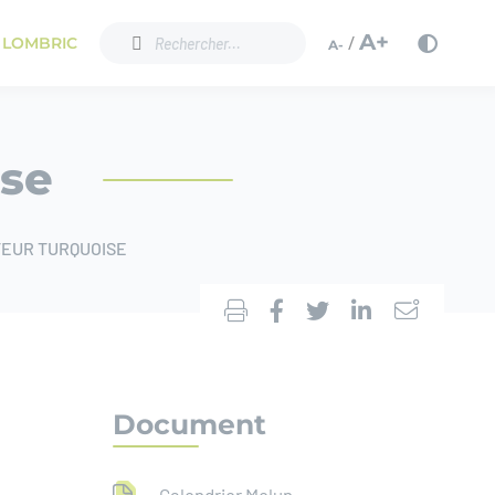
A+
/
 LOMBRIC
A-
ise
TEUR TURQUOISE
Document