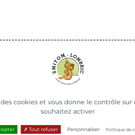
t la maintenance de vos bacs
e la Région de Fontainebleau :
t 0 800 133 895
EN SAVOIR +
e des cookies et vous donne le contrôle su
souhaitez activer
cepter
Tout refuser
Personnaliser
Politique de c