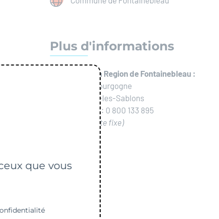
Commune de Fontainebleau
Plus d'informations
SMICTOM de la Region de Fontainebleau :
56 Route de Bourgogne
77250 Veneux-les-Sablons
N° Vert gratuit : 0 800 133 895
(depuis un poste fixe)
r ceux que vous
onfidentialité