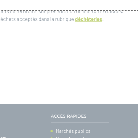
nts du territoire, sur présentation de leur carte d’accès.
s déchets acceptés dans la rubrique
déchèteries
.
ACCÈS RAPIDES
Marchés publics