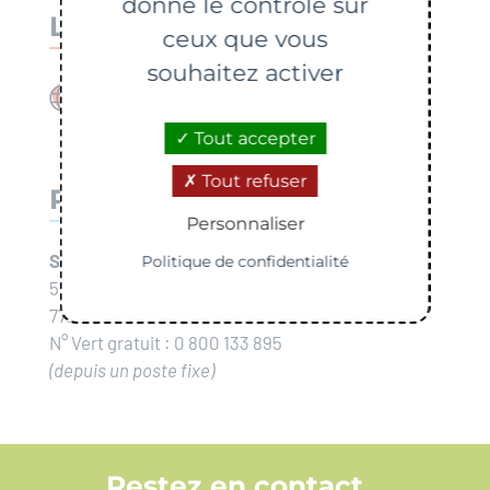
donne le contrôle sur
Lien utile
ceux que vous
souhaitez activer
Commune de Chartrettes
Tout accepter
Tout refuser
Plus d'informations
Personnaliser
SMICTOM de la Region de Fontainebleau :
Politique de confidentialité
56 Route de Bourgogne
77250 Veneux-les-Sablons
N° Vert gratuit : 0 800 133 895
(depuis un poste fixe)
Restez en contact