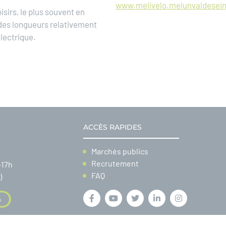
www.melivelo.melunvaldeseine
oisirs, le plus souvent en
 des longueurs relativement
lectrique.
ACCÈS RAPIDES
Marchés publics
Recrutement
-17h
FAQ
)
0