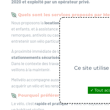
2020 et exploité par un opérateur privé.
Quels sont les services proposés par Me
Nous proposons la
location courte ou longue durée
de v
et enfants, et à assistance électrique, ainsi que des acc
remorques, antivols ou casques). Il est également possibl
entretenir son vélo particulier.
À proximité immédiate de la gare de Melun, nous mettons
stationnements sécurisés
, accessibles avec un badge 
Dans le contexte des travaux de la gare, cette offre se
Ce site utilis
veillons à la maintenir.
Melivélo accompagne aussi les habitants de l’aggloméra
acquérir un vélo et les renseigne sur notre offre de mobil
Tout ac
Pourquoi préférer l’usage d’un vélo ?
Le vélo, c’est
rapide et pratique
: à vélo, on dépasse les
un habitant réalise