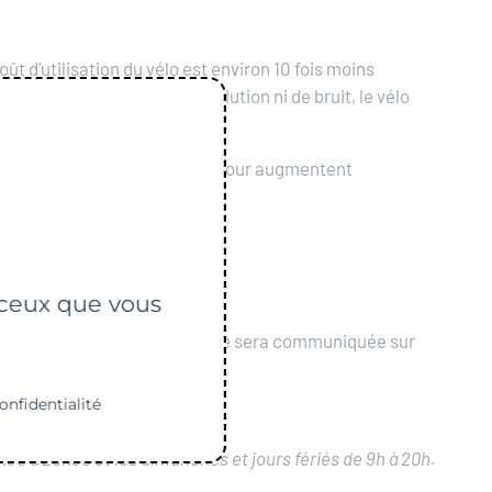
coût d’utilisation du vélo est environ 10 fois moins
e) et écologique : pas de pollution ni de bruit, le vélo
 agréable à vivre.
nté
: 30 minutes de vélo par jour augmentent
r ceux que vous
’été 2024 (la nouvelle adresse sera communiquée sur
onfidentialité
h30 à 20h30 et les dimanches et jours fériés de 9h à 20h.