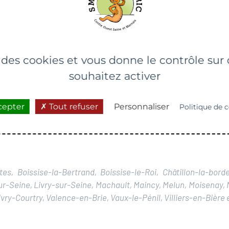
Formation gratuite
.
e des cookies et vous donne le contrôle su
souhaitez activer
cepter
Tout refuser
Personnaliser
Politique de c
es, Boissise-la-Bertrand, Boissise-le-Roi, Châtillon-la-bor
r-Seine, Livry-sur-Seine, Machault, Maincy, Melun, Moisenay, 
vry-Courtry, Valence-en-Brie, Vaux-le-Pénil, Villiers-en-Bière 