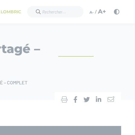
A+
/
 LOMBRIC
A-
tagé –
É – COMPLET