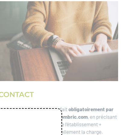
CONTACT
La demande d’inscription se fait
obligatoirement par
mail à preventiondechets@lombric.com
, en précisant
le site de compostage (nom de l’établissement +
adresse) dont vous avez actuellement la charge.