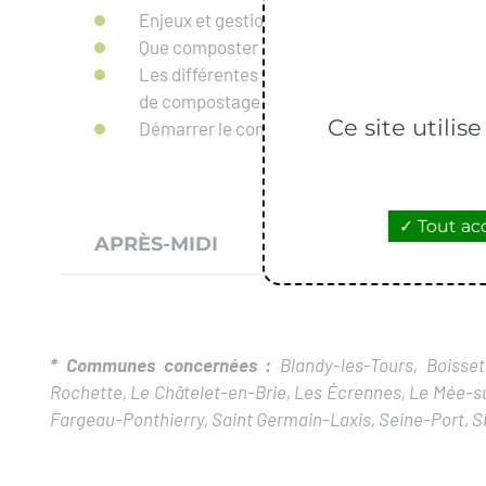
Enjeux et gestion
Que composter
Les différentes méthodes et matériels
de compostage
Ce site utilis
Démarrer le compostage
Tout ac
APRÈS-MIDI
* Communes concernées :
Blandy-les-Tours, Boissett
Rochette, Le Châtelet-en-Brie, Les Écrennes, Le Mée-su
Fargeau-Ponthierry, Saint Germain-Laxis, Seine-Port, Si