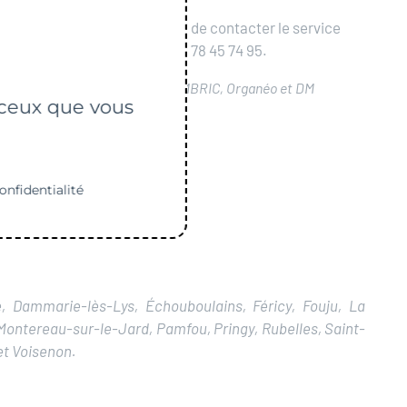
Pour toute information, merci de contacter le service
prévention des déchets au 06 78 45 74 95.
Organisateurs
: le SMITOM-LOMBRIC, Organéo et DM
r ceux que vous
Compost
onfidentialité
de, Dammarie-lès-Lys, Échouboulains, Féricy, Fouju, La
Montereau-sur-le-Jard, Pamfou, Pringy, Rubelles, Saint-
et Voisenon.