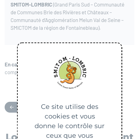
SMITOM-LOMBRIC
(Grand Paris Sud – Communauté
de Communes Brie des Rivières et Châteaux –
Communauté d’Agglomération Melun Val de Seine –
SMICTOM de la région de Fontainebleau).
En cas de problème de connexion
:
compostage@lombric.com
Ce site utilise des
RETOUR
cookies et vous
donne le contrôle sur
Localiser mon évènement
ceux que vous