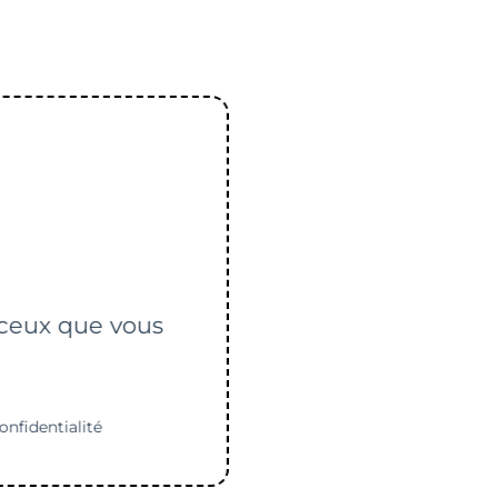
ion
r ceux que vous
onfidentialité