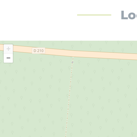
Lo
+
−