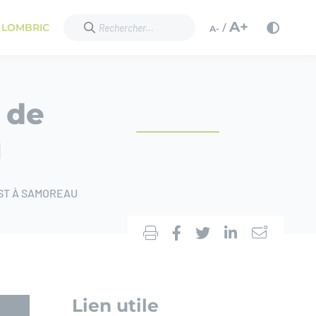
A+
/
 LOMBRIC
A-
 de
u
OST À SAMOREAU
Lien utile