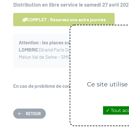
Distribution en libre service le samedi 27 avril 202
COMPLET : Réservez une autre journée
Attention : les places sont limitées et réservées a
LOMBRIC
(Grand Paris Sud – Communauté de Commune
Melun Val de Seine – SMICTOM de la région de Fontain
Ce site utilis
En cas de problème de connexion
: compostage@lomb
Tout ac
RETOUR