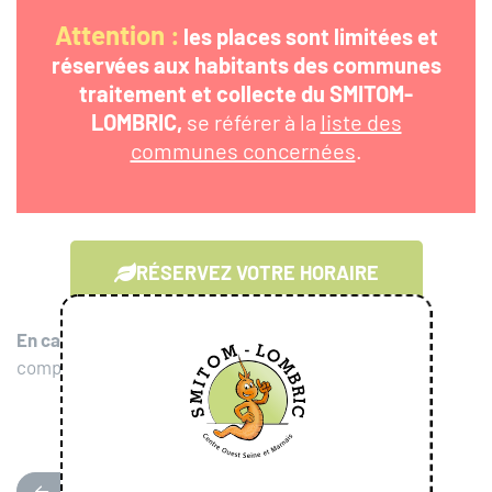
Attention :
les places sont limitées et
réservées aux habitants des communes
traitement et collecte du SMITOM-
LOMBRIC,
se référer à la
liste des
communes concernées
.
RÉSERVEZ VOTRE HORAIRE
En cas de problème de connexion
:
compostage@lombric.com
RETOUR