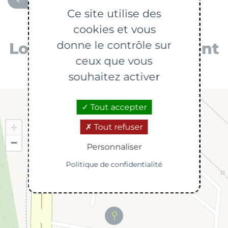
Ce site utilise des
cookies et vous
donne le contrôle sur
Localiser mon évènement
ceux que vous
souhaitez activer
Tout accepter
+
Tout refuser
−
Personnaliser
Politique de confidentialité