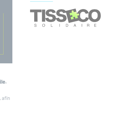
le.
 afin