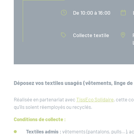
De 10:00 à 16:00
Collecte textile
Déposez vos textiles usagés (vêtements, linge de 
Réalisée en partenariat avec
TissEco Solidaire
, cette c
qu’ils soient réemployés ou recyclés.
Conditions de collecte :
Textiles admis :
vêtements (pantalons, pulls…), a