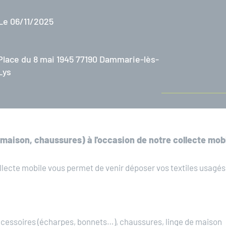
Le 06/11/2025
Place du 8 mai 1945 77190 Dammarie-lès-
Lys
maison, chaussures) à l'occasion de notre collecte mobi
ollecte mobile vous permet de venir déposer vos textiles usagés,
ccessoires (écharpes, bonnets…), chaussures, linge de maison