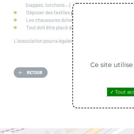
(nappes, torchons…)
Déposer des textiles
propres et secs
Les chaussures doivent s’attacher
par paire
Tout doit être placé dans un
sac fermé
L’association pourra également répondre à toutes vos qu
Ce site utilis
RETOUR
Tout ac
Lo