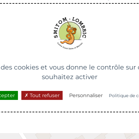
estions concernant le réemploi et le don des textiles.
e des cookies et vous donne le contrôle su
souhaitez activer
cepter
Tout refuser
Personnaliser
Politique de c
caliser mon évènem