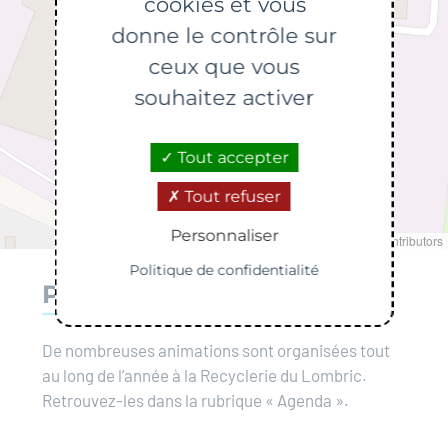
cookies et vous
donne le contrôle sur
ceux que vous
souhaitez activer
Tout accepter
Tout refuser
Personnaliser
Leaflet
|
©
OpenStreetMap
contributors
Politique de confidentialité
Plus d'informations
De nombreuses animations sont organisées tout
au long de l’année à la Recyclerie du Lombric.
Retrouvez-les dans la rubrique « Agenda ».