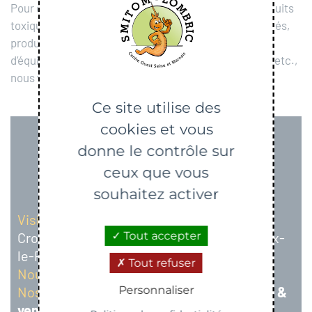
Pour ce qui est des
déchets
comme les cartons, produits
toxiques (peintures, vernis, solvants, aérosols non vidés,
produits d’entretien des jardins, etc.), piles, déchets
d’équipements électriques et électroniques, textiles, etc.,
nous vous remercions de
vous rendre en
déchèterie
.
Ce site utilise des
cookies et vous
donne le contrôle sur
ceux que vous
souhaitez activer
Visiter la boutique :
9 rue de la plaine de la
Croix Besnard,
Parc d’activités – 77000 Vaux-
Tout accepter
le-Pénil
Tout refuser
Nous appeler :
01 64 83 59 90
Nos horaires d’ouverture :
Lundi, mercredi &
Personnaliser
vendredi de 10h à 17h30