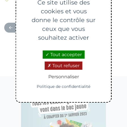
Ce site utilise des
cookies et vous
donne le contrôle sur
RETOUR
ceux que vous
souhaitez activer
Tout accepter
Contenus en lien
Tout refuser
Personnaliser
Politique de confidentialité